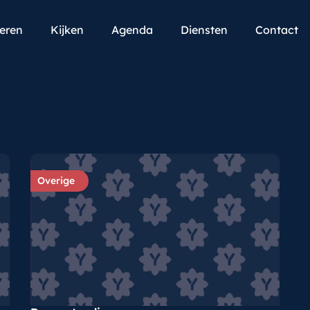
teren
Kijken
Agenda
Diensten
Contact
Overige