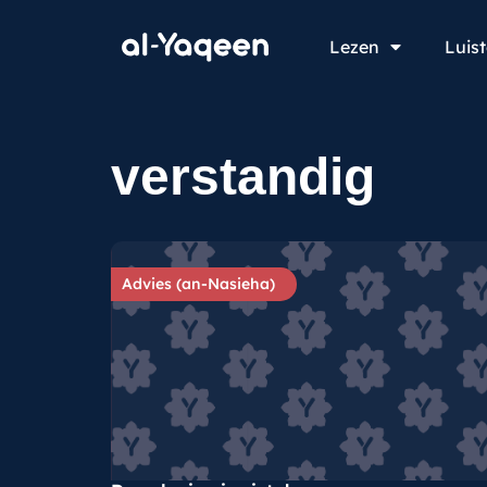
Lezen
Luis
verstandig
Advies (an-Nasieha)