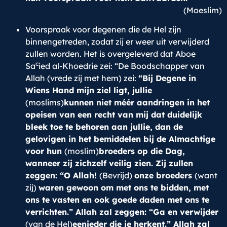
(Moeslim)
Voorspraak voor degenen die de Hel zijn
binnengetreden, zodat zij er weer uit verwijderd
zullen worden. Het is overgeleverd dat Aboe
c
Sa
ied al-Khoedrie zei: “De Boodschapper van
Allah (vrede zij met hem) zei:
“Bij Degene in
Wiens Hand mijn ziel ligt, jullie
(moslims)
kunnen niet méér aandringen in het
opeisen van een recht van mij dat duidelijk
bleek toe te behoren aan jullie, dan de
gelovigen in het bemiddelen bij de Almachtige
voor hun
(moslim)
broeders op die Dag,
wanneer zij zichzelf veilig zien. Zij zullen
zeggen: “O Allah!
(Bevrijd)
onze broeders
(want
zij)
waren gewoon om met ons te bidden, met
ons te vasten en ook goede daden met ons te
verrichten.” Allah zal zeggen: “Ga en verwijder
(van de Hel)
eenieder die je herkent.” Allah zal