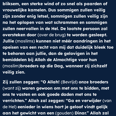
bliksem, een sterke wind of zo snel als paarden of
vrouwelijke kamelen. Dus sommigen zullen veilig
zijn zonder enig letsel, sommigen zullen veilig zijn
na het oplopen van wat schrammen en sommigen
zullen neervallen in de Hel. De laatste persoon zal
oversteken door
(over de brug)
te worden gesleept.
Jullie
(moslims)
kunnen niet méér aandringen in het
opeisen van een recht van mij dat duidelijk bleek toe
te behoren aan jullie, dan de gelovigen in het
bemiddelen bij Allah de Almachtige voor hun
(moslim)
broeders op die Dag, wanneer zij zichzelf
veilig zien.
Zij zullen zeggen: “O Allah!
(Bevrijd)
onze broeders
(want zij)
waren gewoon om met ons te bidden, met
ons te vasten en ook goede daden met ons te
verrichten.” Allah zal zeggen: “Ga en verwijder
(van
de Hel)
eenieder in wiens hart je geloof vindt gelijk
aan het gewicht van een
(gouden)
Dinar.” Allah zal