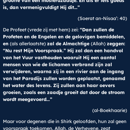
grootte van een mosterdzaadje. En als er iets goeds
is, dan vermenigvuldigt Hij dit…”
(Soerat an-Nisaa’: 40)
De Profeet (vrede zij met hem) zei:
“Dan zullen de
Profeten en de Engelen en de gelovigen bemiddelen,
en
(als allerlaatste)
zal de Almachtige
(Allah)
zeggen:
“Nu rest Mijn Voorspraak.” Hij zal dan een handvol
van het Vuur vasthouden waaruit Hij een aantal
mensen van wie de lichamen verbrand zijn zal
verwijderen, waarna zij in een rivier aan de ingang
van het Paradijs zullen worden geplaatst, genaamd
het water des levens. Zij zullen aan haar oevers
groeien, zoals een zaadje groeit dat door de stroom
wordt meegevoerd…”
(al-Boekhaarie)
Maar voor degenen die in Shirk geloofden, hun zal geen
voorspraak toekomen. Allah, de Verhevene, zegt