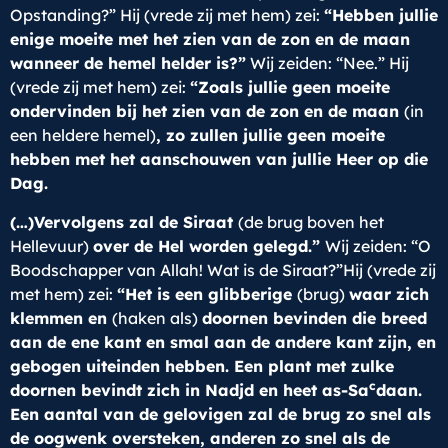
Opstanding?” Hij (vrede zij met hem) zei:
“Hebben jullie
enige moeite met het zien van de zon en de maan
wanneer de hemel helder is?”
Wij zeiden: “Nee.” Hij
(vrede zij met hem) zei:
“Zoals jullie geen moeite
ondervinden bij het zien van de zon en de maan
(in
een heldere hemel)
, zo zullen jullie geen moeite
hebben met het aanschouwen van jullie Heer op die
Dag.
(…)Vervolgens zal de Siraat
(de brug boven het
Hellevuur)
over de Hel worden gelegd.”
Wij zeiden: “O
Boodschapper van Allah! Wat is de Siraat?”Hij (vrede zij
met hem) zei:
“Het is een glibberige
(brug)
waar zich
klemmen en
(haken als)
doornen bevinden die breed
aan de ene kant en smal aan de andere kant zijn, en
gebogen uiteinden hebben. Een plant met zulke
c
doornen bevindt zich in Nadjd en heet as-Sa
daan.
Een aantal van de gelovigen zal de brug zo snel als
de oogwenk oversteken, anderen zo snel als de