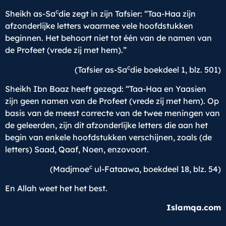
c
Sheikh as-Sa
die zegt in zijn Tafsier: “Taa-Haa zijn
afzonderlijke letters waarmee vele hoofdstukken
beginnen. Het behoort niet tot één van de namen van
de Profeet (vrede zij met hem).”
c
(Tafsier as-Sa
die boekdeel 1, blz. 501)
Sheikh Ibn Baaz heeft gezegd: “Taa-Haa en Yaasien
zijn geen namen van de Profeet (vrede zij met hem). Op
basis van de meest correcte van de twee meningen van
de geleerden, zijn dit afzonderlijke letters die aan het
begin van enkele hoofdstukken verschijnen, zoals (de
letters) Saad, Qaaf, Noen, enzovoort.
c
(Madjmoe
ul-Fataawa, boekdeel 18, blz. 54)
En Allah weet het het best.
Islamqa.com