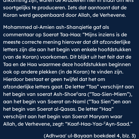
afkomstig zijn, waren de Arabieren niet in staat om iets
soortgelijks te produceren. Iets dat aantoont dat de
Koran werd geopenbaard door Allah, de Verhevene.
Mohammed al-Amien ash-Shanqietie gaf als
commentaar op Soerat Taa-Haa: “Mijns inziens is de
meeste correcte mening hierover dat dit afzonderlijke
letters zijn die aan het begin van enkele hoofdstukken
(van de Koran) voorkomen. Dit blijkt uit het feit dat de
Taa en de Haa waarmee deze hoofdstukken beginnen
ook op andere plekken (in de Koran) te vinden zijn.
Hierdoor bestaat er geen twijfel dat het om
afzonderlijke letters gaat. De letter “Taa” verschijnt aan
c
het begin van soerat Ash-Shoe
ara (“Taa-Sien-Miem”),
aan het begin van Soerat an-Naml (“Taa Sien”)en aan
het begin van Soerat al-Qasas. De letter “Haa”
verschijnt aan het begin van Soerat Maryam waar
c
Allah, de Verhevene, zegt: “Kaaf-Haa-Yaa-
Ayn-Saad.”
(Adhwaa' ul-Bayaan boekdeel 4, blz. 3)