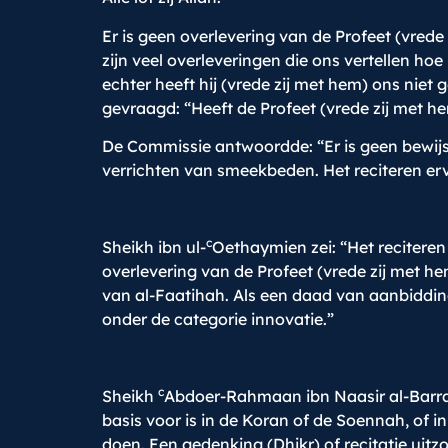
Er is geen overlevering van de Profeet (vrede
zijn veel overleveringen die ons vertellen ho
echter heeft hij (vrede zij met hem) ons ni
gevraagd: “Heeft de Profeet (vrede zij met 
De Commissie antwoordde: “Er is geen bewijs
verrichten van smeekbeden. Het reciteren erv
c
Sheikh ibn ul-
Oethaymien zei: “Het reciteren
overlevering van de Profeet (vrede zij met h
van al-Faatihah. Als een daad van aanbidding 
onder de categorie innovatie.”
c
Sheikh
Abdoer-Rahmaan ibn Naasir al-Barraa
basis voor is in de Koran of de Soennah, of 
doen. Een gedenking (Dhikr) of recitatie uitzo