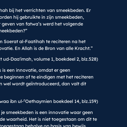
ihah bij het verrichten van smeekbeden. Er
orden hij gebruikte in zijn smeekbeden,
et geven van fatwa’s werd het volgende
 smeekbeden?”
 Soerat al-Faatihah te reciteren na het
atie. En Allah is de Bron van alle Kracht.”
 ud-Daa'imah, volume 1, boekdeel 2, blz.528)
 is een innovatie, omdat er geen
e beginnen of te eindigen met het reciteren
n wel wordt geïntroduceerd, dan valt dit
c
waa ibn ul-
Oethaymien boekdeel 14, blz.159)
n je smeekbeden is een innovatie waar geen
de waarheid. Het is niet toegestaan om dit te
et toegestaan behalve op basis van bewijs.