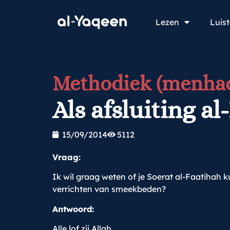
Lezen
Luis
Methodiek (menhad
Als afsluiting a
15/09/2014
5112
Vraag:
Ik wil graag weten of je Soerat al-Faatihah k
verrichten van smeekbeden?
Antwoord:
Alle lof zij Allah.