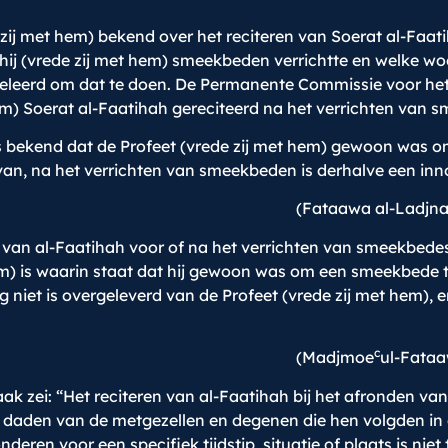
 zij met hem) bekend over het reciteren van Soerat al-Faat
e hij (vrede zij met hem) smeekbeden verrichtte en welke wo
et geleerd om dat te doen. De Permanente Commissie voor h
hem) Soerat al-Faatihah gereciteerd na het verrichten van
 bekend dat de Profeet (vrede zij met hem) gewoon was om
an, na het verrichten van smeekbeden is derhalve een innov
(Fataawa al-Ladjnat
 van al-Faatihah voor of na het verrichten van smeekbedes
em) is waarin staat dat hij gewoon was om een smeekbede t
niet is overgeleverd van de Profeet (vrede zij met hem), e
c
(Madjmoe
ul-Fataa
k zei: “Het reciteren van al-Faatihah bij het afronden va
in daden van de metgezellen en degenen die hen volgden in 
nderen voor een specifiek tijdstip, situatie of plaats is ni