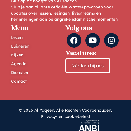
Blijf op de hoogte van Al Yaqeen:
Sluit je aan bij onze officiële WhatsApp-groep voor
updates over lessen, lezingen, livestreams en
herinneringen aan belangrijke islamitische momenten.
Menu
Volg ons
Lezen
Luisteren
Vacatures
Kijken
Agenda
Werken bij ons
Diensten
Contact
© 2025 Al Yaqeen. Alle Rechten Voorbehouden.
Privacy- en cookiebeleid