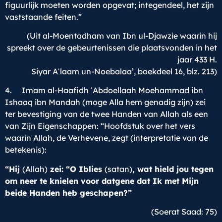
figuurlijk moeten worden opgevat; integendeel, het zijn
vaststaande feiten.”
(Uit al-Moentadham van Ibn ul-Djawzie waarin hij
spreekt over de gebeurtenissen die plaatsvonden in het
jaar 433 H.
Siyar Aʿlaam un-Noebalaa’, boekdeel 16, blz. 213)
4. Imam al-Haafidh ʿAbdoellaah Moehammad ibn
Ishaaq ibn Mandah (moge Alla hem genadig zijn) zei
ter bevestiging van de twee Handen van Allah als een
van Zijn Eigenschappen: “Hoofdstuk over het vers
waarin Allah, de Verhevene, zegt (interpretatie van de
betekenis):
“Hij
(Allah)
zei: “O Iblies
(satan)
, wat hield jou tegen
om neer te knielen voor datgene dat Ik met Mijn
beide Handen heb geschapen?”
(Soerat Saad: 75)