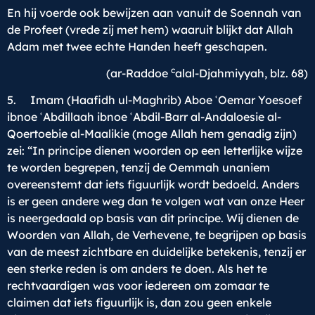
En hij voerde ook bewijzen aan vanuit de Soennah van
de Profeet (vrede zij met hem) waaruit blijkt dat Allah
Adam met twee echte Handen heeft geschapen.
c
(ar-Raddoe
alal-Djahmiyyah, blz. 68)
5. Imam (Haafidh ul-Maghrib) Aboe ʿOemar Yoesoef
ibnoe ʿAbdillaah ibnoe ʿAbdil-Barr al-Andaloesie al-
Qoertoebie al-Maalikie (moge Allah hem genadig zijn)
zei: “In principe dienen woorden op een letterlijke wijze
te worden begrepen, tenzij de Oemmah unaniem
overeenstemt dat iets figuurlijk wordt bedoeld. Anders
is er geen andere weg dan te volgen wat van onze Heer
is neergedaald op basis van dit principe. Wij dienen de
Woorden van Allah, de Verhevene, te begrijpen op basis
van de meest zichtbare en duidelijke betekenis, tenzij er
een sterke reden is om anders te doen. Als het te
rechtvaardigen was voor iedereen om zomaar te
claimen dat iets figuurlijk is, dan zou geen enkele