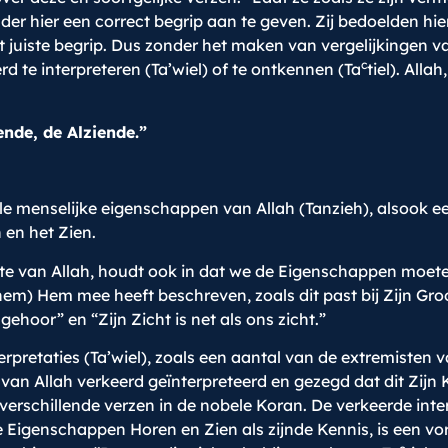
der hier een correct begrip aan te geven. Zij bedoelden hi
 juiste begrip. Dus zonder het maken van vergelijkingen 
c
d te interpreteren (Ta’wiel) of te ontkennen (Ta
tiel). Alla
ende, de Alziende.”
alle menselijke eigenschappen van Allah (Tanzieh), alsook 
 en het Zien.
te van Allah, houdt ook in dat we de Eigenschappen moeten
hem) Hem mee heeft beschreven, zoals dit past bij Zijn Gro
 gehoor” en “Zijn Zicht is net als ons zicht.”
pretaties (Ta’wiel), zoals een aantal van de extremisten 
an Allah verkeerd geïnterpreteerd en gezegd dat dit Zijn Ke
 verschillende verzen in de nobele Koran. De verkeerde int
e Eigenschappen Horen en Zien als zijnde Kennis, is een v