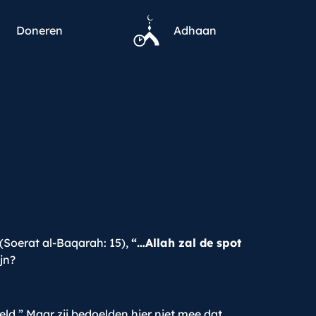
Doneren
Adhaan
(Soerat al-Baqarah: 15),
“…Allah zal de spot
jn?
ld.” Maar zij bedoelden hier niet mee dat