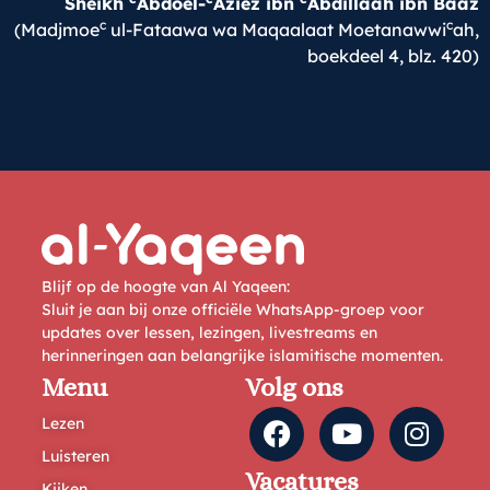
Sheikh
Abdoel-
Aziez ibn
Abdillaah ibn Baaz
c
c
(Madjmoe
ul-Fataawa wa Maqaalaat Moetanawwi
ah,
boekdeel 4, blz. 420)
Blijf op de hoogte van Al Yaqeen:
Sluit je aan bij onze officiële WhatsApp-groep voor
updates over lessen, lezingen, livestreams en
herinneringen aan belangrijke islamitische momenten.
Menu
Volg ons
Lezen
Luisteren
Vacatures
Kijken