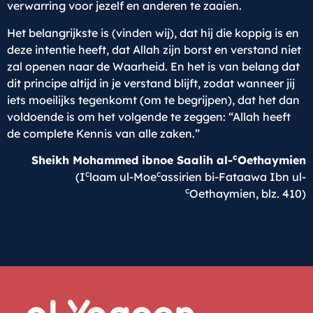
verwarring voor jezelf en anderen te zaaien.
Het belangrijkste is (vinden wij), dat hij die koppig is en
deze intentie heeft, dat Allah zijn borst en verstand niet
zal openen naar de Waarheid. En het is van belang dat
dit principe altijd in je verstand blijft, zodat wanneer jij
iets moeilijks tegenkomt (om te begrijpen), dat het dan
voldoende is om het volgende te zeggen: “Allah heeft
de complete Kennis van alle zaken.”
c
Sheikh Mohammed ibnoe Saalih al-
Oethaymien
c
c
(I
laam ul-Moe
assirien bi-Fataawa Ibn ul-
c
Oethaymien, blz. 410)