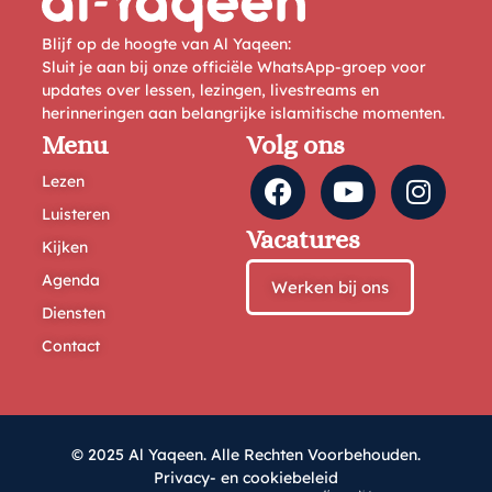
Blijf op de hoogte van Al Yaqeen:
Sluit je aan bij onze officiële WhatsApp-groep voor
updates over lessen, lezingen, livestreams en
herinneringen aan belangrijke islamitische momenten.
Menu
Volg ons
Lezen
Luisteren
Vacatures
Kijken
Agenda
Werken bij ons
Diensten
Contact
© 2025 Al Yaqeen. Alle Rechten Voorbehouden.
Privacy- en cookiebeleid