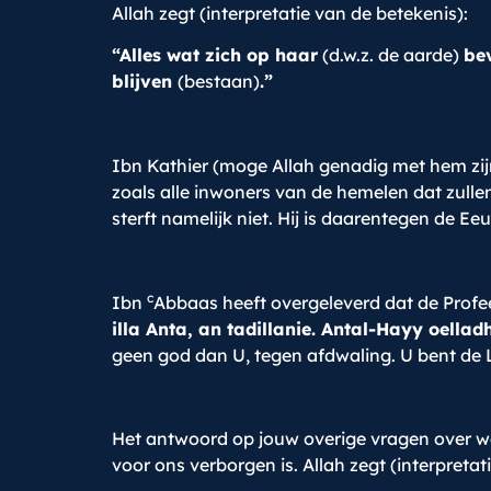
Allah zegt (interpretatie van de betekenis):
“Alles wat zich op haar
(d.w.z. de aarde)
be
blijven
(bestaan)
.”
Ibn Kathier (moge Allah genadig met hem zijn
zoals alle inwoners van de hemelen dat zullen
sterft namelijk niet. Hij is daarentegen de Ee
c
Ibn
Abbaas heeft overgeleverd dat de Profe
illa Anta, an tadillanie. Antal-Hayy oell
geen god dan U, tegen afdwaling. U bent de L
Het antwoord op jouw overige vragen over waa
voor ons verborgen is. Allah zegt (interpretat