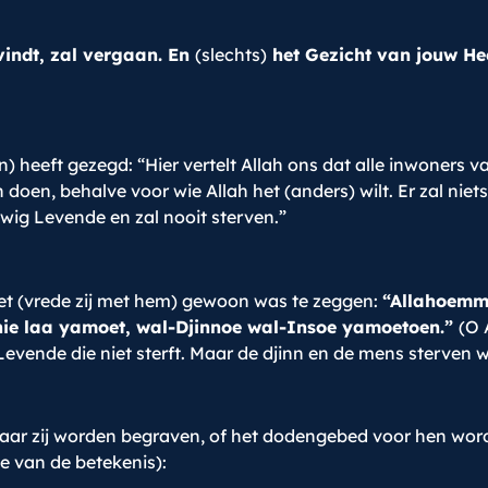
vindt, zal vergaan. En
(slechts)
het Gezicht van jouw Heer
) heeft gezegd: “Hier vertelt Allah ons dat alle inwoners v
 doen, behalve voor wie Allah het (anders) wilt. Er zal niet
uwig Levende en zal nooit sterven.”
et (vrede zij met hem) gewoon was te zeggen:
“Allahoemm
adhie laa yamoet, wal-Djinnoe wal-Insoe yamoetoen.”
(O 
evende die niet sterft. Maar de djinn en de mens sterven w
r zij worden begraven, of het dodengebed voor hen wordt ve
ie van de betekenis):