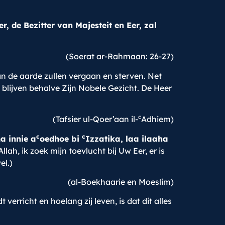
, de Bezitter van Majesteit en Eer, zal
(Soerat ar-Rahmaan: 26-27)
an de aarde zullen vergaan en sterven. Net
s blijven behalve Zijn Nobele Gezicht. De Heer
c
(Tafsier ul-Qoer’aan il-
Adhiem)
c
c
a innie a
oedhoe bi
Izzatika, laa ilaaha
Allah, ik zoek mijn toevlucht bij Uw Eer, er is
el.)
(al-Boekhaarie en Moeslim)
rricht en hoelang zij leven, is dat dit alles