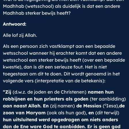
Madhhab (wetsschool) als duidelijk is dat een andere
Madhhab sterker bewijs heeft?
Antwoord:
Alle lof zij Allah.
Als een persoon zich vastklampt aan een bepaalde
wetsschool wanneer hij erachter komt dat een andere
wetsschool een sterker bewijs heeft (over een bepaalde
kwestie), dan is dit een serieuze fout. Het is niet
toegestaan om dit te doen. Dit wordt genoemd in het
volgende vers (interpretatie van de betekenis):
“Zij
(d.w.z. de joden en de Christenen)
namen hun
rabbijnen en hun priesters als goden
(ter aanbidding)
c
aan naast Allah. En
(zij namen)
de Messias
(
Iesa),
de
zoon van Maryam
(ook als hun god),
en
(dit terwijl)
hun uitsluitend werd opgedragen om niets anders
dan de Ene ware God te aanbidden. Er is geen god