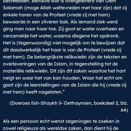
besteedden. Behalve wat is overgeleverd van Oem
Salamah (moge Allah weltevreden met haar zijn) dat zij
enkele haren van de Profeet (vrede zij met hem)
bewaarde in een zilveren bak. Als iemand ziek werd
ging men naar haar toe. Zij goot er water overheen en
verzamelde het water, waarna diegene het opdronk.
Het is (tegenwoordig) niet mogelijk om te bewijzen dat
dit daadwerkelijk het haar is van de Profeet (vrede zij
met hem). De belangrijkste relikwieën zijn de teksten en
overleveringen van de Islam, in tegenstelling tot de
materiële relikwieën. Dit zijn dit zaken waartoe het hart
neigt en waar het van kan houden. Waar het echt om
gaat zijn de leerstellingen van de Islam die hij (vrede zij
met hem) heeft nagelaten.”
ʿ
(Doeroes lish-Shaykh il-
Oethaymien, boekdeel 2, blz.
64)
Als een persoon echt wenst zegeningen te zoeken in
zowel religieuze als wereldse zaken, dan dient hij de