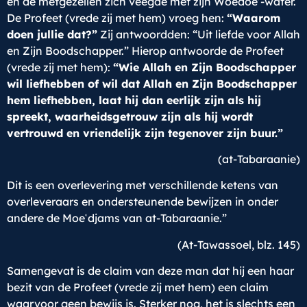
en de metgezellen zich veegde met zijn Woedoe’-water.
De Profeet (vrede zij met hem) vroeg hen:
“Waarom
doen jullie dat?”
Zij antwoordden: “Uit liefde voor Allah
en Zijn Boodschapper.” Hierop antwoorde de Profeet
(vrede zij met hem):
“Wie Allah en Zijn Boodschapper
wil liefhebben of wil dat Allah en Zijn Boodschapper
hem liefhebben, laat hij dan eerlijk zijn als hij
spreekt, waarheidsgetrouw zijn als hij wordt
vertrouwd en vriendelijk zijn tegenover zijn buur.”
(at-Tabaraanie)
Dit is een overlevering met verschillende ketens van
overleveraars en ondersteunende bewijzen in onder
andere de Moeʿdjams van at-Tabaraanie.”
(At-Tawassoel, blz. 145)
Samengevat is de claim van deze man dat hij een haar
bezit van de Profeet (vrede zij met hem) een claim
waarvoor geen bewijs is. Sterker nog, het is slechts een