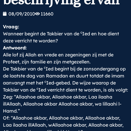
08/09/2010
11660
Vraag:
c
Wanneer begint de Takbier van de
Ied en hoe dient
deze verricht te worden?
Antwoord:
Alle lof zij Allah en vrede en zegeningen zij met de
Profeet, zijn familie en zijn metgezellen.
c
De Takbier van de
Ied begint bij de zonsondergang op
de laatste dag van Ramadan en duurt totdat de imam
c
aanvangt met het
Ied-gebed. De wijze waarop de
c
Takbier van de
Ied verricht dient te worden, is als volgt:
Zeg: “Allaahoe akbar, Allaahoe akbar, Laa ilaaha
illAllaah, Allaahoe akbar Allaahoe akbar, wa lillaahi l-
Hamd.”
Of: “Allaahoe akbar, Allaahoe akbar, Allaahoe akbar,
Laa ilaaha illAllaah, wAllaahoe akbar, Allaahoe akbar,