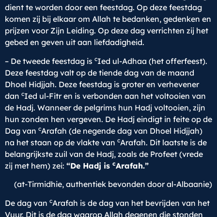
dient te worden door een feestdag. Op deze feestdag
komen zij bij elkaar om Allah te bedanken, gedenken en
prijzen voor Zijn Leiding. Op deze dag verrichten zij het
gebed en geven uit aan liefdadigheid.
c
– De tweede feestdag is
Ied ul-Adhaa (het offerfeest).
Deze feestdag valt op de tiende dag van de maand
Dhoel Hidjjah. Deze feestdag is groter en verhevener
c
dan
Ied ul-Fitr en is verbonden aan het voltooien van
de Hadj. Wanneer de pelgrims hun Hadj voltooien, zijn
hun zonden hen vergeven. De Hadj eindigt in feite op de
c
Dag van
Arafah (de negende dag van Dhoel Hidjjah)
c
na het staan op de vlakte van
Arafah. Dit laatste is de
belangrijkste zuil van de Hadj, zoals de Profeet (vrede
c
zij met hem) zei:
“De Hadj is
Arafah.”
(at-Tirmidhie, authentiek bevonden door al-Albaanie)
c
De dag van
Arafah is de dag van het bevrijden van het
Vuur. Dit is de dag waarop Allah degenen die stonden