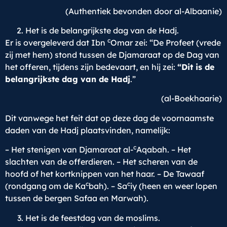
(Authentiek bevonden door al-Albaanie)
Het is de belangrijkste dag van de Hadj.
c
Er is overgeleverd dat Ibn
Omar zei: “De Profeet (vrede
zij met hem) stond tussen de Djamaraat op de Dag van
het offeren, tijdens zijn bedevaart, en hij zei:
“Dit is de
belangrijkste dag van de Hadj
.”
(al-Boekhaarie)
Dit vanwege het feit dat op deze dag de voornaamste
daden van de Hadj plaatsvinden, namelijk:
c
– Het stenigen van Djamaraat al-
Aqabah. – Het
slachten van de offerdieren. – Het scheren van de
hoofd of het kortknippen van het haar. – De Tawaaf
c
c
(rondgang om de Ka
bah). – Sa
iy (heen en weer lopen
tussen de bergen Safaa en Marwah).
Het is de feestdag van de moslims.