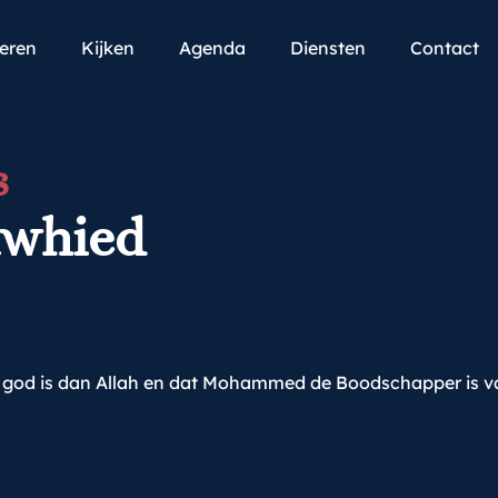
teren
Kijken
Agenda
Diensten
Contact
s
awhied
n god is dan Allah en dat Mohammed de Boodschapper is v