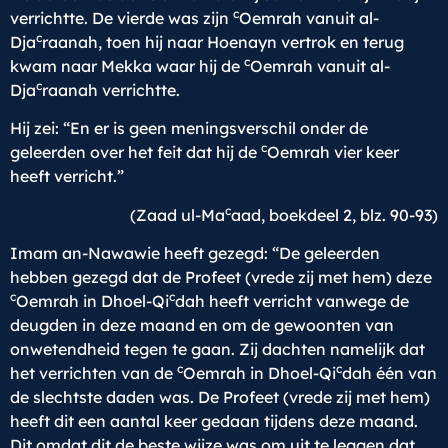
c
verrichtte. De vierde was zijn
Oemrah vanuit al-
c
Dja
raanah, toen hij naar Hoenayn vertrok en terug
c
kwam naar Mekka waar hij de
Oemrah vanuit al-
c
Dja
raanah verrichtte.
Hij zei: “En er is geen meningsverschil onder de
c
geleerden over het feit dat hij de
Oemrah vier keer
heeft verricht.”
c
(Zaad ul-Ma
aad, boekdeel 2, blz. 90-93)
Imam an-Nawawie heeft gezegd: “De geleerden
hebben gezegd dat de Profeet (vrede zij met hem) deze
c
c
Oemrah in Dhoel-Qi
dah heeft verricht vanwege de
deugden in deze maand en om de gewoonten van
onwetendheid tegen te gaan. Zij dachten namelijk dat
c
c
het verrichten van de
Oemrah in Dhoel-Qi
dah één van
de slechtste daden was. De Profeet (vrede zij met hem)
heeft dit een aantal keer gedaan tijdens deze maand.
Dit omdat dit de beste wijze was om uit te leggen dat