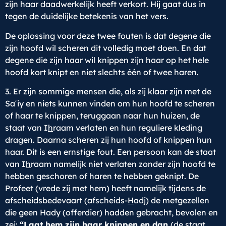
zijn haar daadwerkelijk heeft verkort. Hij gaat dus in
tegen de duidelijke betekenis van het vers.
De oplossing voor deze twee fouten is dat degene die
zijn hoofd wil scheren dit volledig moet doen. En dat
degene die zijn haar wil knippen zijn haar op het hele
hoofd kort knipt en niet slechts één of twee haren.
3. Er zijn sommige mensen die, als zij klaar zijn met de
Saʿiy en niets kunnen vinden om hun hoofd te scheren
of haar te knippen, teruggaan naar hun huizen, de
staat van I
h
raam verlaten en hun reguliere kleding
dragen. Daarna scheren zij hun hoofd of knippen hun
haar. Dit is een ernstige fout. Een persoon kan de staat
van I
h
raam namelijk niet verlaten zonder zijn hoofd te
hebben geschoren of haren te hebben geknipt. De
Profeet (vrede zij met hem) heeft namelijk tijdens de
afscheidsbedevaart (afscheids-
H
adj) de metgezellen
die geen Hady (offerdier) hadden gebracht, bevolen en
zei:
“Laat hem zijn haar knippen en dan
(de staat