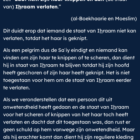
van)
I
h
raam verlaten
.”
(al-Boekhaarie en Moeslim)
Dit duidt erop dat iemand de staat van I
h
raam niet kan
verlaten, totdat het haar is geknipt.
Als een pelgrim dus de Saʿiy eindigt en niemand kan
vinden om zijn haar te knippen of te scheren, dan dient
hij in staat van I
h
raam te blijven totdat hij zijn hoofd
heeft geschoren of zijn haar heeft geknipt. Het is niet
toegestaan voor hem om de staat van I
h
raam eerder
te verlaten.
Als we veronderstellen dat een persoon dit uit
onwetendheid heeft gedaan en de staat van I
h
raam
voor het scheren of knippen van het haar toch heeft
verlaten en dacht dat dit toegestaan was, dan rust er
geen schuld op hem vanwege zijn onwetendheid. Maar
als hij erachter komt dan dient hij zijn reguliere kleding