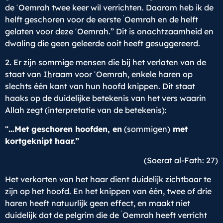
de ʿOemrah twee keer wil verrichten. Daarom heb ik de
ʿ
helft geschoren voor de eerste
Oemrah en de helft
gelaten voor deze ʿOemrah.” Dit is onachtzaamheid en
dwaling die geen geleerde ooit heeft gesuggereerd.
2. Er zijn sommige mensen die bij het verlaten van de
staat van I
h
raam voor ʿOemrah, enkele haren op
slechts één kant van hun hoofd knippen. Dit staat
haaks op de duidelijke betekenis van het vers waarin
Allah zegt (interpretatie van de betekenis):
“
…M
et geschoren hoofden, en
(sommigen)
met
kortgeknipt haar.”
(Soerat al-Fat
h
: 27)
Het verkorten van het haar dient duidelijk zichtbaar te
zijn op het hoofd. En het knippen van één, twee of drie
haren heeft natuurlijk geen effect, en maakt niet
ʿ
duidelijk dat de pelgrim die de
Oemrah heeft verricht