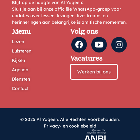
Blijf op de hoogte van Al Yaqeen:
Sluit je aan bij onze officiële WhatsApp-groep voor
updates over lessen, lezingen, livestreams en
herinneringen aan belangrijke islamitische momenten.
Menu
Volg ons
Lezen
Luisteren
Vacatures
Kijken
Agenda
Werken bij ons
Diensten
Contact
© 2025 Al Yaqeen. Alle Rechten Voorbehouden.
Privacy- en cookiebeleid