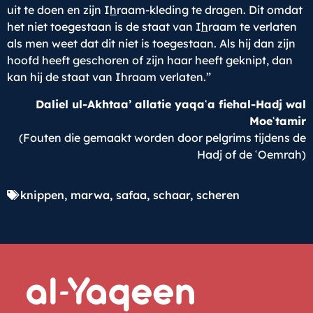
uit te doen en zijn I
h
raam-kleding te dragen. Dit omdat
het niet toegestaan is de staat van I
h
raam te verlaten
als men weet dat dit niet is toegestaan. Als hij dan zijn
hoofd heeft geschoren of zijn haar heeft geknipt, dan
kan hij de staat van Ihraam verlaten.”
Daliel
ul-Akhtaa’ allatie yaqaʿa fiehal-Hadj wal
Moeʿtamir
(Fouten die gemaakt worden door pelgrims tijdens de
Hadj of de ʿOemrah)
knippen
,
marwa
,
safaa
,
schaar
,
scheren