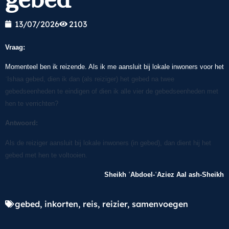
13/07/2026
2103
Vraag:
Momenteel ben ik reizende. Als ik me aansluit bij lokale inwoners voor het
ʿIshaa gebed, dien ik dan (als reiziger) het gebed na twee
gebedseenheden te eindigen of dien ik alle vier de gebedseenheden met
hen te verrichten?
Antwoord:
Als de reiziger aansluit bij lokale inwoners (in gebed), dan dient hij het
gebed met hen te voltooien.
Sheikh ʿAbdoel-ʿAziez Aal ash-Sheikh
gebed
,
inkorten
,
reis
,
reizier
,
samenvoegen