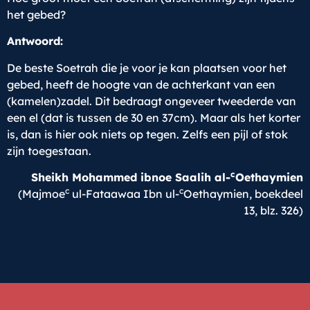
het gebed?
Antwoord:
De beste Soetrah die je voor je kan plaatsen voor het
gebed, heeft de hoogte van de achterkant van een
(kamelen)zadel. Dit bedraagt ongeveer tweederde van
een el (dat is tussen de 30 en 37cm). Maar als het korter
is, dan is hier ook niets op tegen. Zelfs een pijl of stok
zijn toegestaan.
c
Sheikh Mohammed ibnoe Saalih al-
Oethaymien
c
c
(Majmoe
ul-Fataawaa Ibn ul-
Oethaymien, boekdeel
13, blz. 326)