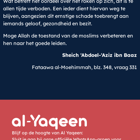
Wat betreft het oordeel over het roken op zich, dit is te
allen tijde verboden. Een ieder dient hiervan weg te
blijven, aangezien dit ernstige schade toebrengt aan
iemands geloof, gezondheid en bezit.
Moge Allah de toestand van de moslims verbeteren en
hen naar het goede leiden.
Sheich ‘Abdoel-‘Aziz ibn Baaz
Fataawa al-Moehimmah, blz. 348, vraag 331
Blijf op de hoogte van Al Yaqeen:
Sluit je aan bij onze officiële WhatsApp-groep voor