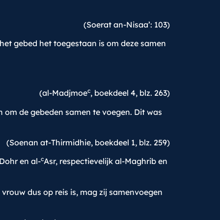
(Soerat an-Nisaa’: 103)
n het gebed het toegestaan is om deze samen
c
(al-Madjmoe
, boekdeel 4, blz. 263)
an om de gebeden samen te voegen. Dit was
(Soenan at-Thirmidhie, boekdeel 1, blz. 259)
c
Dohr en al-
Asr, respectievelijk al-Maghrib en
e vrouw dus op reis is, mag zij samenvoegen