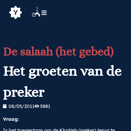
De salaah (het gebed)
Het groeten van de
preker
08/05/2011
5881
Vraag
:
Is het toegestaan om de Khatieb (preker) terug te