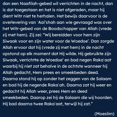
dan een Naafilah-gebed wil verrichten in de nacht, dan
is dat toegestaan en het is niet afgeraden, maar hij
dient Witr niet te herhalen. Het bewijs daarvoor is de
overlevering van
ʿ
Aai’shah aan wie gevraagd was over
het Witr-gebed van de Boodschapper van Allah (vrede
zij met hem). Zij zei: “Wij bereidden voor hem zijn
Siwaak voor en zijn water voor de Woedoe’. Dan zorgde
Allah ervoor dat hij (vrede zij met hem) in de nacht
opstond op elk moment dat Hij wilde. Hij gebruikte zijn
Siwaak, verrichtte de Woedoe’ en bad negen Raka
ʿ
aat
waarbij hij niet zat behalve in de achtste wanneer hij
Allah gedacht, Hem prees en smeekbeden deed.
Daarna stond hij op zonder het zeggen van de Salaam
en bad hij de negende Raka
ʿ
ah. Daarna zat hij weer en
gedacht hij Allah weer, prees Hem en deed
smeekbeden. Daarop zei hij de Salaam die wij hoorden.
Hij bad daarna twee Raka
ʿ
aat, terwijl hij zat.”
(Moeslim)