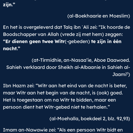
zijn.”
(al-Boekhaarie en Moeslim)
En het is overgeleverd dat Talq ibn
ʿ
Ali zei: “Ik hoorde de
Boodschapper van Allah (vrede zij met hem) zeggen:
“Er dienen geen twee Witr
(-gebeden)
te zijn in één
nacht.”
(at-Tirmidhie, an-Nasaa’ie, Aboe Daawoed.
Sahieh verklaard door Sheikh al-Albaanie in Sahieh al-
c
Jaami
)
Ibn Hazm zei: “Witr aan het eind van de nacht is beter,
maar Witr aan het begin van de nacht, is (ook) goed.
Het is toegestaan om na Witr te bidden, maar een
persoon dient het Witr-gebed niet te herhalen.”
(al-Moehalla, boekdeel 2, blz. 92,93)
Imam an-Nawawie zei: “Als een persoon Witr bidt en