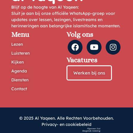
Blijf op de hoogte van Al Yaqeen:
Sluit je aan bij onze officiële WhatsApp-groep voor
updates over lessen, lezingen, livestreams en
herinneringen aan belangrijke islamitische momenten.
Menu
Volg ons
Lezen
Luisteren
Vacatures
Kijken
Agenda
Werken bij ons
Diensten
Contact
© 2025 Al Yaqeen. Alle Rechten Voorbehouden.
Privacy- en cookiebeleid