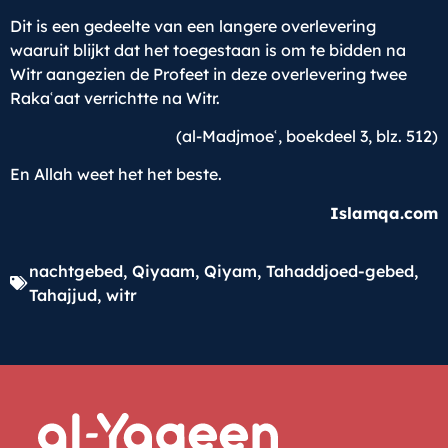
Dit is een gedeelte van een langere overlevering
waaruit blijkt dat het toegestaan is om te bidden na
Witr aangezien de Profeet in deze overlevering twee
Raka
ʿ
aat verrichtte na Witr.
(al-Madjmoe
ʿ
, boekdeel 3, blz. 512)
En Allah weet het het beste.
Islamqa.com
nachtgebed
,
Qiyaam
,
Qiyam
,
Tahaddjoed-gebed
,
Tahajjud
,
witr