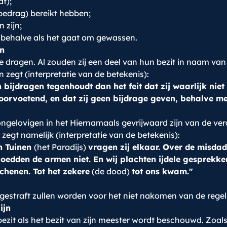
af);
bedrag) bereikt hebben;
 zijn;
r, behalve als het gaat om gewassen.
jn
te dragen. Al zouden zij een deel van hun bezit in naam van
 zegt (interpretatie van de betekenis):
 bijdragen tegenhoudt dan het feit dat zij waarlijk nie
choorvoetend, en dat zij geen bijdrage geven, behalve me
 ongelovigen in het Hiernamaals gevrijwaard zijn van de ve
 zegt namelijk (interpretatie van de betekenis):
n Tuinen
(het Paradijs)
vragen zij elkaar. Over de misdad
voedden de armen niet. En wij plachten ijdele gesprekke
chenen. Tot het zekere
(de dood)
tot ons kwam."
gestraft zullen worden voor het niet nakomen van de regel
ijn
bezit als het bezit van zijn meester wordt beschouwd. Zoals