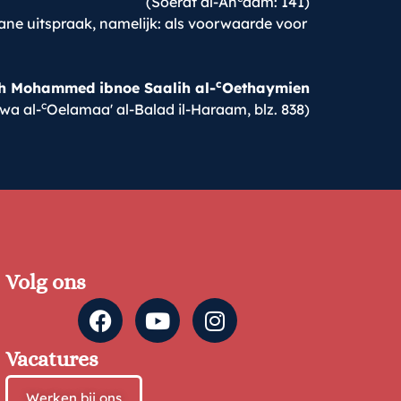
(Soerat al-An
aam: 141)
e uitspraak, namelijk: als voorwaarde voor
c
h Mohammed ibnoe Saalih al-
Oethaymien
c
wa al-
Oelamaa' al-Balad il-Haraam, blz. 838)
Volg ons
Vacatures
Werken bij ons