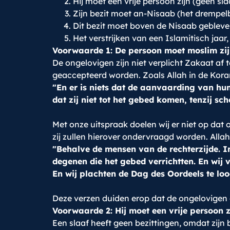
Hij moet een vrije persoon zijn (geen sla
Zijn bezit moet an-Nisaab (het drempel
Dit bezit moet boven de Nisaab gebleven
Het verstrijken van een Islamitisch jaa
Voorwaarde 1: De persoon moet moslim zi
De ongelovigen zijn niet verplicht Zakaat af 
geaccepteerd worden. Zoals Allah in de Koran
"En er is niets dat de aanvaarding van hun
dat zij niet tot het gebed komen, tenzij s
Met onze uitspraak doelen wij er niet op dat
zij zullen hierover ondervraagd worden. Allah
"Behalve de mensen van de rechterzijde. I
degenen die het gebed verrichtten. En wij 
En wij plachten de Dag des Oordeels te loo
Deze verzen duiden erop dat de ongelovigen 
Voorwaarde 2: Hij moet een vrije persoon z
Een slaaf heeft geen bezittingen, omdat zijn 