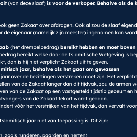
zit
(van deze slaaf)
is voor de verkoper. Behalve als de 
 ook geen Zakaat over afdragen. Ook al zou de slaaf eigen
or de eigenaar (namelijk zijn meester) ingenomen kan wor
saab
(het drempelbedrag)
bereikt hebben en moet boven 
drag bereikt welke door de Islamitische Wetgeving is bep
t, dan is hij niet verplicht Zakaat uit te geven.
amitisch jaar, behalve als het gaat om gewassen
aar over de bezittingen verstreken moet zijn. Het verplicht
stellen van de Zakaat langer dan dit tijdvak, zou de armen 
ven van de Zakaat op een vastgesteld tijdstip gebeurt en 
ontvangers van de Zakaat tekort wordt gedaan.
ndert vóór het verstrijken van het tijdvak, dan vervalt vo
slamitisch jaar niet van toepassing is. Dit zijn:
, zoals runderen, paarden en herten)