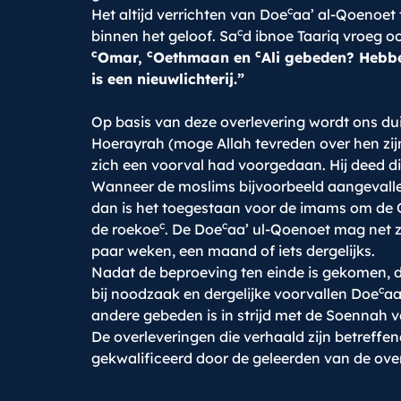
c
Het altijd verrichten van Doe
aa’ al-Qoenoet t
c
binnen het geloof. Sa
d ibnoe Taariq vroeg oo
c
c
c
Omar,
Oethmaan en
Ali gebeden? Hebbe
is een nieuwlichterij.”
Op basis van deze overlevering wordt ons dui
Hoerayrah (moge Allah tevreden over hen zijn)
zich een voorval had voorgedaan. Hij deed di
Wanneer de moslims bijvoorbeeld aangevallen
dan is het toegestaan voor de imams om de Qo
c
c
de roekoe
. De Doe
aa’ ul-Qoenoet mag net z
paar weken, een maand of iets dergelijks.
Nadat de beproeving ten einde is gekomen, 
c
bij noodzaak en dergelijke voorvallen Doe
aa
andere gebeden is in strijd met de Soennah v
De overleveringen die verhaald zijn betreffe
gekwalificeerd door de geleerden van de ove