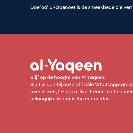
c
Doe
aa’ ul-Qoenoet is de smeekbede die ver
Blijf op de hoogte van Al Yaqeen:
Sluit je aan bij onze officiële WhatsApp-gro
over lessen, lezingen, livestreams en herinne
belangrijke islamitische momenten.