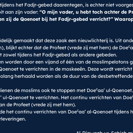
ijdens het Fadjr-gebed daarentegen, is echter niet voorgesc
it aan zijn vader:
“O mijn vader, u hebt toch achter de P
n zij de Qoenoet bij het Fadjr-gebed verricht?”
Waarop 
delijk gemaakt dat deze zaak een nieuwlichterij is. Uit a
c
, blijkt echter dat de Profeet (vrede zij met hem) de Doe
a
t zowel tijdens het Fadjr-gebed als andere gebeden.
 worden door een vijand of één van de moslimpelotons ged
enoet te verrichten in de moskeeën. Deze wordt verricht i
olang herhaald worden als de duur van de desbetreffende 
c
dienen de moslims ook te stoppen met Doe
aa’ ul-Qoenoet
’ ul-Qoenoet te verrichten. Het continu verrichten van Doe
an de Profeet (vrede zij met hem).
c
nde het continu verrichten van Doe
aa’ al-Qoenoet tijdens h
rleveringen.