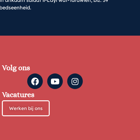
 ahkaam salaat il-Layl wat-Tarawieh, blz. 39
ebedseenheid.
Volg ons
Vacatures
Werken bij ons