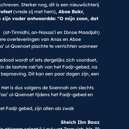
hreven. Sterker nog, dit is een nieuwlichterij
rofeet
(vrede zij met hem)
, Aboe Bakr,
zijn vader antwoordde: “O mijn zoon, dat
(at-Tirmidhi, an-Nasaa’i en Ibnoe Maadjah)
ndere overleveringen van Anas en Aboe
a’ ul-Qoenoet plachte te verrichten wanneer
ood wordt of iets dergelijks zich voordoet,
c
n de laatste rak
ah van het Fadjr-gebed, na
beproeving. Dit kan een paar dagen zijn, een
. Het is dus volgens de Soennah om slechts
c
aa’ ul-Qoenoet tijdens het Fadjr-gebed en
et Fadjr gebed, zijn allen als zwak
Sheich Ibn Baaz