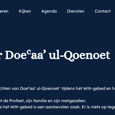
teren
Kijken
Agenda
Diensten
Contact
c
r Doe
aa’ ul-Qoenoet
c
1
richten van Doe
aa’ ul-Qoenoet
tijdens het Witr-gebed en 
t de Profeet, zijn familie en zijn metgezellen.
s het Witr-gebed is een aanbevolen zaak. Er is niets op te