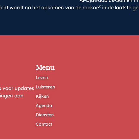
Al-Djawaab us-Sahieh min
c
richt wordt na het opkomen van de roekoe
in de laatste g
Menu
Lezen
Luisteren
ep voor updates
ringen aan
Kijken
Agenda
Diensten
Contact