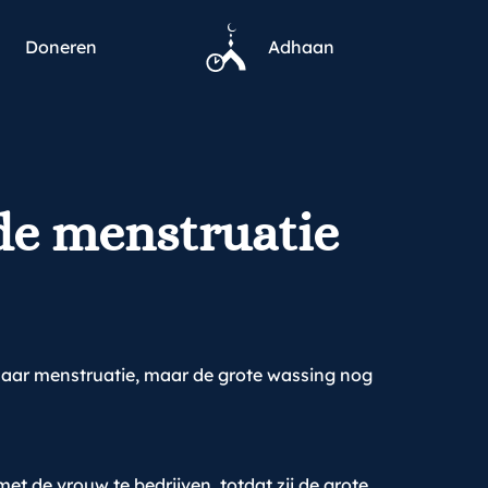
Doneren
Adhaan
de menstruatie
haar menstruatie, maar de grote wassing nog
 de vrouw te bedrijven, totdat zij de grote