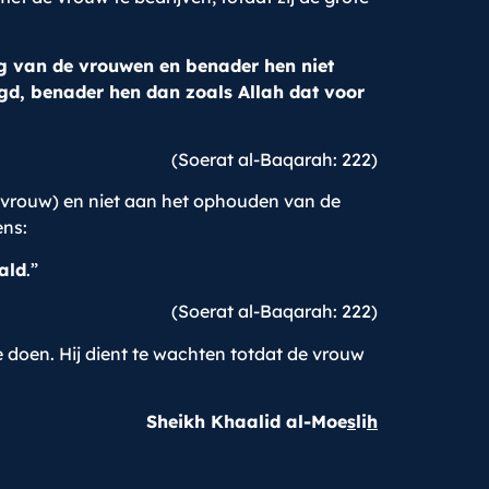
weg van de vrouwen en benader hen niet
nigd, benader hen dan zoals Allah dat voor
(Soerat al-Baqarah: 222)
de vrouw) en niet aan het ophouden van de
ens:
ald
.”
(Soerat al-Baqarah: 222)
e doen. Hij dient te wachten totdat de vrouw
Sheikh Khaalid al-Moe
s
li
h