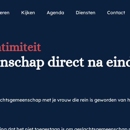
teren
Kijken
Agenda
Diensten
Contact
timiteit
schap direct na ein
lachtsgemeenschap met je vrouw die rein is geworden van 
ng dat het niet toegestaan is om geslachtsgemeenschap met