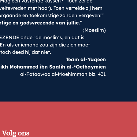
“Mag een vastende kussen?” Toen zei de
weltevreden met haar). Toen vertelde zij hem
 voorgaande en toekomstige zonden vergeven!”
tige en godsvrezende van jullie.”
(Moeslim)
EZENDE onder de moslims, en dat is
 En als er iemand zou zijn die zich moet
och deed hij dat niet.
Team al-Yaqeen
c
ikh Mohammed ibn Saalih al-
Oethaymien
al-Fataawaa al-Moehimmah blz. 431
Volg ons