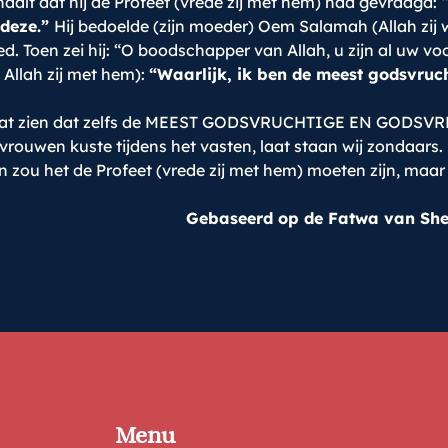
lt dat hij de Profeet (vrede zij met hem) had gevraagd: 
 deze.”
Hij bedoelde (zijn moeder) Oem Salamah (Allah zij 
eed. Toen zei hij: “O boodschapper van Allah, u zijn al uw
 Allah zij met hem):
“Waarlijk, ik ben de meest godsvruch
g laat zien dat zelfs de MEEST GODSVRUCHTIGE EN GODSVR
n vrouwen kuste tijdens het vasten, laat staan wij zondaars.
zou het de Profeet (vrede zij met hem) moeten zijn, maar t
Gebaseerd op de Fatwa van She
Menu