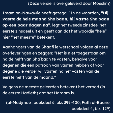
(Deze versie is overgeleverd door Moeslim)
Imam an-Nawawie heeft gezegd: “In de woorden,
“Hij
ʿ
ʿ
vastte de hele maand Sha
baan, hij vastte Sha
baan
op een paar dagen na”
, legt het tweede zinsdeel het
eerste zinsdeel uit en geeft aan dat het woordje “hele”
hier “het meeste” betekent.
ʿ
Aanhangers van de Shaafi
ie wetschool volgen al deze
overleveringen en zeggen: “Het is niet toegestaan om
ʿ
na de helft van Sha
baan te vasten, behalve voor
degenen die een patroon van vasten hebben of voor
degene die verder wil vasten na het vasten van de
eerste helft van de maand.”
Volgens de meeste geleerden betekent het verbod (in
de eerste Hadieth) dat het Haraam is.
ʿ
(al-Madjmoe
, boekdeel 6, blz. 399-400; Fath ul-Baarie,
boekdeel 4, blz. 129)