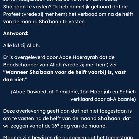
ʿ
Sha
baan te vasten? Ik heb namelijk gehoord dat de
Profeet (vrede zij met hem) het verbood om na de helft
ʿ
van de maand Sha
baan te vasten.
Antwoord:
Alle lof zij Allah.
Er is overgeleverd door Aboe Hoerayrah dat de
Boodschapper van Allah (vrede zij met hem) zei:
ʿ
“Wanneer Sha
baan voor de helft voorbij is, vast
dan niet.”
(Aboe Dawoed, at-Tirmidhie, Ibn Maadjah en Sahieh
verklaard door al-Albaanie)
Deze overlevering geeft aan dat het niet toegestaan is
ʿ
om te vasten na de helft van de maand Sha
baan, dat
e
wil zeggen vanaf de 16
dag van de maand.
Maar er zijn bewijzen die aangeven dat het toegestaan