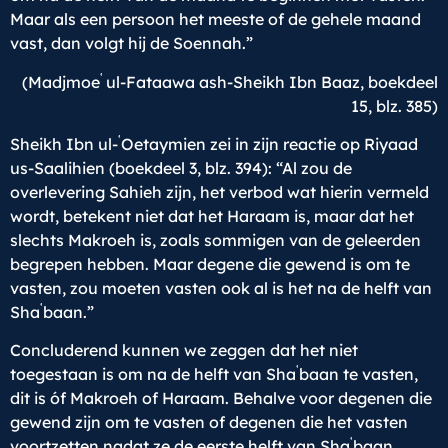
Maar als een persoon het meeste of de gehele maand
vast, dan volgt hij de Soennah.”
ʿ
(Madjmoe
ul-Fataawa ash-Sheikh Ibn Baaz, boekdeel
15, blz. 385)
ʿ
Sheikh Ibn ul-
Oetaymien zei in zijn reactie op Riyaad
us-Saalihien (boekdeel 3, blz. 394): “Al zou de
overlevering Sahieh zijn, het verbod wat hierin vermeld
wordt, betekent niet dat het Haraam is, maar dat het
slechts Makroeh is, zoals sommigen van de geleerden
begrepen hebben. Maar degene die gewend is om te
vasten, zou moeten vasten ook al is het na de helft van
ʿ
Sha
baan.”
Concluderend kunnen we zeggen dat het niet
ʿ
toegestaan is om na de helft van Sha
baan te vasten,
dit is óf Makroeh of Haraam. Behalve voor degenen die
gewend zijn om te vasten of degenen die het vasten
ʿ
voortzetten nadat ze de eerste helft van Sha
baan