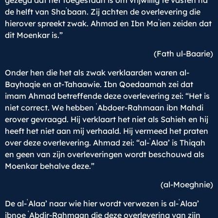
gezegd dat het toegestaan is om vrijwillig te vasten na
ʿ
de helft van Sha
baan. Zij achten de overlevering die
ʿ
hierover spreekt zwak. Ahmad en Ibn Ma
ien zeiden dat
dit Moenkar is.”
(Fath ul-Baarie)
Onder hen die het als zwak verklaarden waren al-
Bayhaqie en at-Tahaawie. Ibn Qoedaamah zei dat
imam Ahmad betreffende deze overlevering zei: “Het is
ʿ
niet correct. We hebben
Abdoer-Rahmaan ibn Mahdi
erover gevraagd. Hij verklaart het niet als Sahieh en hij
heeft het niet aan mij verhaald. Hij vermeed het praten
ʿ
over deze overlevering. Ahmad zei: “al-
Alaa’ is Thiqah
en geen van zijn overleveringen wordt beschouwd als
Moenkar behalve deze.”
(al-Moeghnie)
ʿ
ʿ
De al-
Alaa’ naar wie hier wordt verwezen is al-
Alaa’
ʿ
ibnoe
Abdir-Rahmaan die deze overlevering van zijn