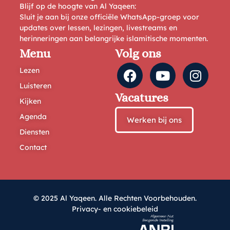
Blijf op de hoogte van Al Yaqeen:
Sluit je aan bij onze officiële WhatsApp-groep voor
updates over lessen, lezingen, livestreams en
herinneringen aan belangrijke islamitische momenten.
Menu
Volg ons
Lezen
Luisteren
Vacatures
Kijken
Agenda
Werken bij ons
Diensten
Contact
© 2025 Al Yaqeen. Alle Rechten Voorbehouden.
Privacy- en cookiebeleid