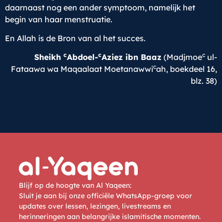
daarnaast nog een ander symptoom, namelijk het
begin van haar menstruatie.
En Allah is de Bron van al het succes.
c
c
c
Sheikh
Abdoel-
Aziez ibn Baaz
(Madjmoe
ul-
c
Fataawa wa Maqaalaat Moetanawwi
ah, boekdeel 16,
blz. 38)
Blijf op de hoogte van Al Yaqeen:
Sluit je aan bij onze officiële WhatsApp-groep voor
updates over lessen, lezingen, livestreams en
herinneringen aan belangrijke islamitische momenten.