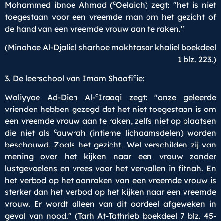
c
Mohammed ibnoe Ahmad (
Oelaich) zegt: "het is niet
toegestaan voor een vreemde man om het gezicht of
de hand van een vreemde vrouw aan te raken."
(Minahoe Al-Djaliel sharhoe mokhtasar khaliel boekdeel
1 blz. 223.)
c
3. De leerschool van Imam Shaafi
ie:
c
Waliyyoe Ad-Dien Al-
Iraaqi zegt: "onze geleerde
vrienden hebben gezegd dat het niet toegestaan is om
een vreemde vrouw aan te raken, zelfs niet op plaatsen
c
die niet als
auwrah (intieme lichaamsdelen) worden
beschouwd. Zoals het gezicht. Wel verschilden zij van
mening over het kijken naar een vrouw zonder
lustgevoelens en vrees voor het vervallen in fitnah. En
het verbod op het aanraken van een vreemde vrouw is
sterker dan het verbod op het kijken naar een vreemde
vrouw. Er wordt alleen van dit oordeel afgeweken in
geval van nood." (Tarh At-Tathrieb boekdeel 7 blz. 45-