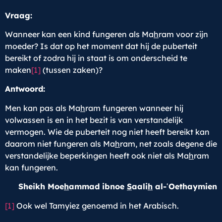
Vraag:
Wanneer kan een kind fungeren als Ma
h
ram voor zijn
moeder? Is dat op het moment dat hij de puberteit
bereikt of zodra hij in staat is om onderscheid te
maken
[1]
(tussen zaken)?
Antwoord:
Men kan pas als Ma
h
ram fungeren wanneer hij
volwassen is en in het bezit is van verstandelijk
vermogen. Wie de puberteit nog niet heeft bereikt kan
daarom niet fungeren als Ma
h
ram, net zoals degene die
verstandelijke beperkingen heeft ook niet als Ma
h
ram
kan fungeren.
Sheikh Moe
h
ammad ibnoe
S
aali
h
al-ʿOethaymien
[1]
Ook wel Tamyiez genoemd in het Arabisch.