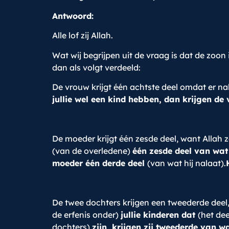
Antwoord:
Alle lof zij Allah.
Wat wij begrijpen uit de vraag is dat de zoon 
dan als volgt verdeeld:
De vrouw krijgt één achtste deel omdat er nak
jullie wel een kind hebben, dan krijgen de
De moeder krijgt één zesde deel, want Allah z
(van de overledene)
één zesde deel van wat 
moeder één derde deel
(van wat hij nalaat).
De twee dochters krijgen een tweederde deel,
de erfenis onder)
jullie kinderen dat
(het de
dochters)
zijn, krijgen zij tweederde van w