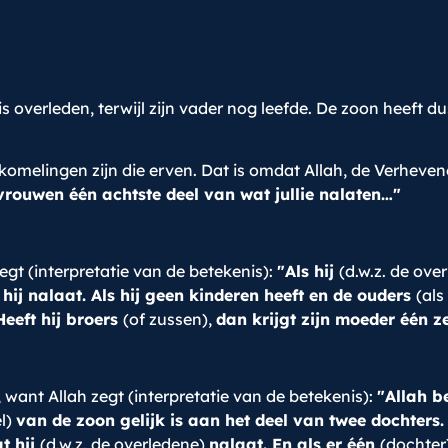
is overleden, terwijl zijn vader nog leefde. De zoon heeft du
omelingen zijn die erven. Dat is omdat Allah, de Verhevene
 vrouwen één achtste deel van wat jullie nalaten…"
egt (interpretatie van de betekenis):
"Als hij
(d.w.z. de ove
hij nalaat. Als hij geen kinderen heeft en de ouders
(als
Heeft hij broers
(of zussen),
dan krijgt zijn moeder één z
 want Allah zegt (interpretatie van de betekenis):
"Allah b
el)
van de zoon gelijk is aan het deel van twee dochters
at hij
(d.w.z. de overledene)
nalaat. En als er één
(dochter