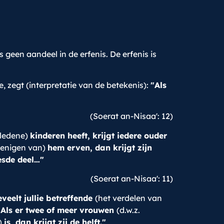
s geen aandeel in de erfenis. De erfenis is
, zegt (interpretatie van de betekenis):
"Als
(Soerat an-Nisaa': 12)
rledene)
kinderen heeft, krijgt iedere ouder
 enigen van)
hem erven, dan krijgt zijn
esde deel…"
(Soerat an-Nisaa': 11)
eveelt jullie betreffende
(het verdelen van
. Als er twee of meer vrouwen
(d.w.z.
)
is, dan krijgt zij de helft."