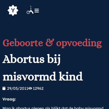
Geboorte & opvoeding
Abortus bij
misvormd kind
29/05/2011
12962
Vraag:
Mag ik abortus plegen als blijkt dat de baby misvormd