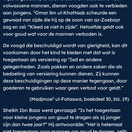
volwassene mannen, dienen voogden ook te verbieden
c
aan jongens.
Omar ibn ul-Khattaab scheurde een
gewaad van zijde die hij op de zoon van az-Zoebayr
zag en zei: “Kleed ze niet in zijde”. Hetzelfde geldt ook
voor goud wat voor de mannen verboden is.
De voogd die beschuldigd wordt van gierigheid, kan dit
voorkomen door het kind te kleden met dat wat is
c
toegestaan als versiering op
Ied en andere
gelegenheden. Zoals pakken en andere zaken die als
bedoeling van versiering kunnen dienen. Zij kunnen
deze beschuldigingen op deze manier tegengaan, door
goederen te gebruiken waar geen verbod voor geldt.”
c
(Madjmoe
ul-Fataawa, boekdeel 30, blz. 19)
Sheikh Ibn Baaz werd gevraagd: “Is het toegestaan
voor kleine jongens om goud te dragen als zij jonger
zijn dan twee jaar?” Hij antwoordde: “Het is helemaal
niet toegestaan voor mannen om goud te dragen, zelfs