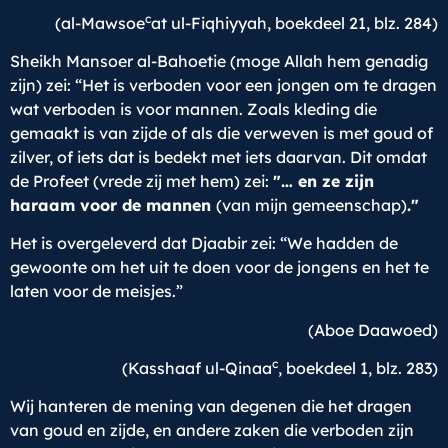
c
(al-Mawsoe
at ul-Fiqhiyyah, boekdeel 21, blz. 284)
Sheikh Mansoer al-Bahoetie (moge Allah hem genadig
zijn) zei: “Het is verboden voor een jongen om te dragen
wat verboden is voor mannen. Zoals kleding die
gemaakt is van zijde of als die verweven is met goud of
zilver, of iets dat is bedekt met iets daarvan. Dit omdat
de Profeet (vrede zij met hem) zei:
"… en ze zijn
haraam voor de mannen
(van mijn gemeenschap)
."
Het is overgeleverd dat Djaabir zei: “We hadden de
gewoonte om het uit te doen voor de jongens en het te
laten voor de meisjes.”
(Aboe Daawoed)
c
(Kasshaaf ul-Qinaa
, boekdeel 1, blz. 283)
Wij hanteren de mening van degenen die het dragen
van goud en zijde, en andere zaken die verboden zijn