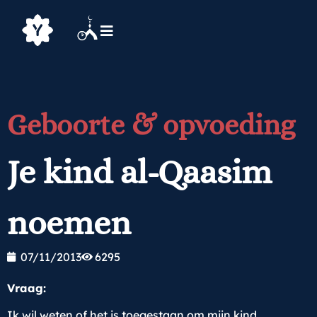
Geboorte & opvoeding
Je kind al-Qaasim
noemen
07/11/2013
6295
Vraag:
Ik wil weten of het is toegestaan om mijn kind