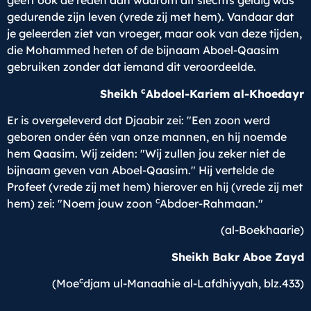
geeft ook de reden aan waarom dit slechts geldig was
gedurende zijn leven (vrede zij met hem). Vandaar dat
je geleerden ziet van vroeger, maar ook van deze tijden,
die Mohammed heten of de bijnaam Aboel-Qaasim
gebruiken zonder dat iemand dit veroordeelde.
c
Sheikh
Abdoel-Kariem al-Khoedayr
Er is overgeleverd dat Djaabir zei: "Een zoon werd
geboren onder één van onze mannen, en hij noemde
hem Qaasim. Wij zeiden: "Wij zullen jou zeker niet de
bijnaam geven van Aboel-Qaasim." Hij vertelde de
Profeet (vrede zij met hem) hierover en hij (vrede zij met
c
hem) zei: "Noem jouw zoon
Abdoer-Rahmaan."
(al-Boekhaarie)
Sheikh Bakr Aboe Zayd
c
(Moe
djam ul-Manaahie al-Lafdhiyyah, blz.433)