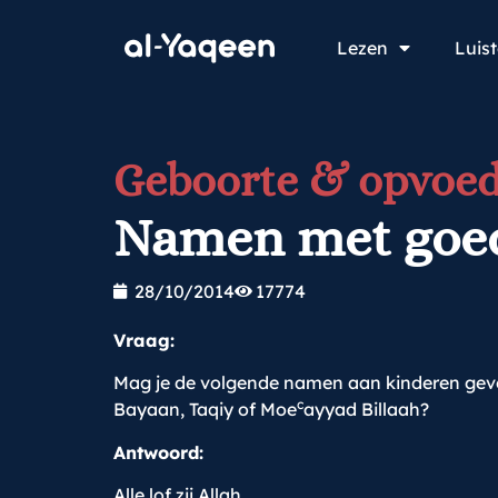
Lezen
Luis
Geboorte & opvoed
Namen met goed
28/10/2014
17774
Vraag:
Mag je de volgende namen aan kinderen gev
c
Bayaan, Taqiy of Moe
ayyad Billaah?
Antwoord:
Alle lof zij Allah.