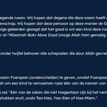
ende naam. Wij hopen dat degene die deze naam heeft ge
eenschap. Wij hopen dat deze persoon op deze manier de Ge
ge geleerden gezegd dat het goed is om een kind deze na
c
r al-
Allaamah Bakr Aboe Zayd (moge Allah hem genadig z
nder twijfel behoren alle schepselen die door Allah gecreë
 naam Foerqaan (onderscheider) te geven, omdat Foerqaa
oeh om een kind te vernoemen naar één van de namen van d
zei: "Eén van de zaken die niet toegestaan zijn bij het ve
tukken eruit, zoals Taa-Haa, Yaa-Sien of Haa-Miem."