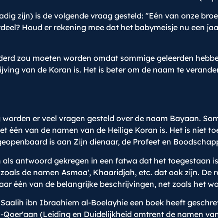
dig zijn) is de volgende vraag gesteld: "Eén van onze bro
deel? Houd er rekening mee dat het babymeisje nu een jaar
derd zou moeten worden omdat sommige geleerden hebben 
jving van de Koran is. Het is beter om de naam te verander
.
g worden er veel vragen gesteld over de naam Bayaan. S
 één van de namen van de Heilige Koran is. Het is niet
geopenbaard is aan Zijn dienaar, de Profeet en Boodschap
 als antwoord gekregen in een fatwa dat het toegestaan 
zoals de namen Asmaa', Khaaridjah, etc. dat ook zijn. De r
ar één van de belangrijke beschrijvingen, net zoals het woo
h Saalih ibn Ibraahiem al-Boelayhie een boek heeft geschr
-Qoer'aan (Leiding en Duidelijkheid omtrent de namen va