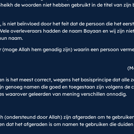
eikh de woorden niet hebben gebruikt in de titel van zijn
 is niet beïnvloed door het feit dat de persoon die het eers
Vele overleveraars hadden de naam Bayaan en wij zijn nie
hun naam.
ar (moge Allah hem genadig zijn) waarin een persoon verm
(M
 is het meest correct, wegens het basisprincipe dat alle za
Er zijn genoeg namen die goed en toegestaan zijn volgens d
sties waarover geleerden van mening verschillen onnodig.
ah (ondersteund door Allah) zijn afgeraden om te gebruik
oken dat het afgeraden is om namen te gebruiken die duide