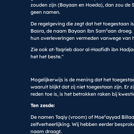
zouden zijn (Bayaan en Hoeda), dan zou de Sh
geen namen.
De regelgeving die zegt dat het toegestaan is,
c
Basra, de naam Bayaan ibn Sam
aan droeg. 
hun overleveringen vermeden vanwege van 
Zie ook at-Taqrieb door al-Haafidh ibn Hadj
het het beste."
Mogelijkerwijs is de mening dat het toegestaan
waaruit blijkt dat zij niet toegestaan zijn. 
reden toe is, is het betrokken raken bij kwe
Ten zesde:
c
De namen Taqiy (vroom) of Moe
ayyad Billa
zelfverheerlijking. Wij hebben eerder bespr
naam draagt.