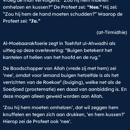
vroeg de man vervolgens: “Zou hij hem moeten
omhelzen en kussen?” De Profeet zei:
“Nee.”
Hij zei:
“Zou hij hem de hand moeten schudden?” Waarop de
Profeet zei:
“Ja.”
(at-Tirmidhie)
Al-Moebaarakfoerie zegt in Toehfat ul-Ahwadhi als
uitleg op deze overlevering: “Buigen betekent het
kantelen of hellen van het hoofd en de rug.”
De Boodschapper van Allah (vrede zij met hem) zei
‘nee’, omdat voor iemand buigen hetzelfde is als het
c
verrichten van de Roekoe
(buiging), welke net als de
Soedjoed (prosternatie) een daad van aanbidding is. En
deze mogen alleen geweid worden aan Allah.
‘Zou hij hem moeten omhelzen’, dat wil zeggen hem
knuffelen en tegen zich aan drukken, ‘en hem kussen?’
Hierop zei de Profeet ook ‘nee’.