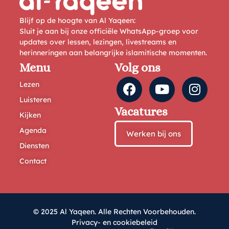
Blijf op de hoogte van Al Yaqeen:
Sluit je aan bij onze officiële WhatsApp-groep voor
updates over lessen, lezingen, livestreams en
herinneringen aan belangrijke islamitische momenten.
Menu
Volg ons
Lezen
Luisteren
Vacatures
Kijken
Agenda
Werken bij ons
Diensten
Contact
© 2025 Al Yaqeen. Alle Rechten Voorbehouden.
Privacy- en cookiebeleid