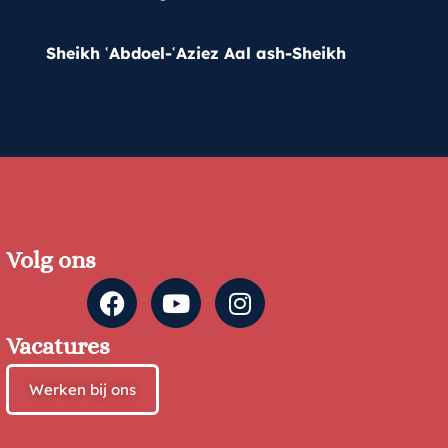
Sheikh ʿAbdoel-ʿAziez Aal ash-Sheikh
Volg ons
Vacatures
Werken bij ons