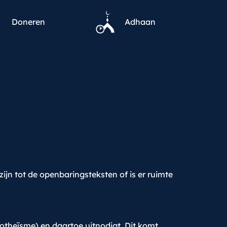
Doneren
Adhaan
zijn tot de openbaringsteksten of is er ruimte
otheïsme) en daartoe uitnodigt. Dit komt