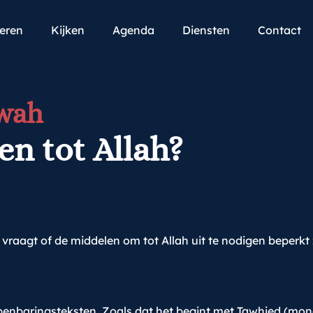
teren
Kijken
Agenda
Diensten
Contact
'wah
en tot Allah?
 vraagt of de middelen om tot Allah uit te nodigen beperkt 
openbaringsteksten. Zoals dat het begint met Tawhied (mon