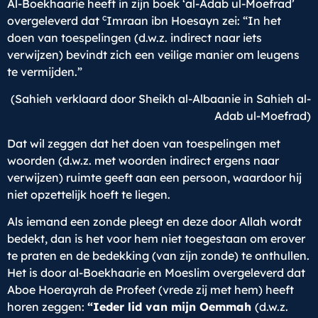
Al-Boekhaarie heeft in zijn boek ‘al-Adab ul-Moefrad’
c
overgeleverd dat
Imraan ibn Hoesayn zei: “In het
doen van toespelingen (d.w.z. indirect naar iets
verwijzen) bevindt zich een veilige manier om leugens
te vermijden.”
(Sahieh verklaard door Sheikh al-Albaanie in Sahieh al-
Adab ul-Moefrad)
Dat wil zeggen dat het doen van toespelingen met
woorden (d.w.z. met woorden indirect ergens naar
verwijzen) ruimte geeft aan een persoon, waardoor hij
niet opzettelijk hoeft te liegen.
Als iemand een zonde pleegt en deze door Allah wordt
bedekt, dan is het voor hem niet toegestaan om erover
te praten en de bedekking (van zijn zonde) te onthullen.
Het is door al-Boekhaarie en Moeslim overgeleverd dat
Aboe Hoerayrah de Profeet (vrede zij met hem) heeft
horen zeggen:
“
Ieder lid van mijn Oemmah
(d.w.z.