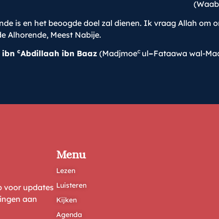
(Waabi
 is en het beoogde doel zal dienen. Ik vraag Allah om ons 
 de Alhorende, Meest Nabije.
c
c
 ibn
Abdillaah ibn Baaz
(Madjmoe
ul
–
Fataawa wal-Ma
Menu
Lezen
Luisteren
ep voor updates
ringen aan
Kijken
Agenda