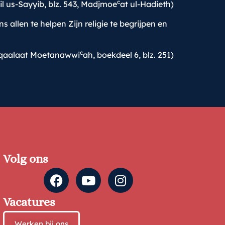
c
l us-Sayyib, blz. 543, Madjmoe
at ul-Hadieth)
allen te helpen Zijn religie te begrijpen en
c
qaalaat Moetanawwi
ah, boekdeel 6, blz. 251)
Volg ons
Vacatures
Werken bij ons