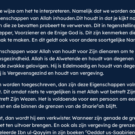
ecte wijze om het te interpreteren. Namelijk dat we worden
enschappen van Allah inhouden.Dit houdt in dat je kijkt n
ie ze bevatten probeert te verwerven. Dit in tegenstellin
pper, Voorziener en de Enige God is. Dit zijn kenmerken di
k te maken. En dit geldt ook voor andere soortgelijke Na
schappen waar Allah van houdt voor Zijn dienaren om te 
gezindheid. Allah is de Alwetende en houdt van degenen die
e zwakke gelovigen. Hij is Edelmoedig en houdt van degenen
j is Vergevensgezind en houdt van vergeving.
 worden toegeschreven, dan zijn deze Eigenschappen vol
t omdat niets te vergelijken is met Allah wat betreft Zij
etreft Zijn Wezen. Het is voldoende voor een persoon om e
c
st en die binnen de grenzen van de Sharie
ah blijft.
t, dan wordt hij een verkwister. Wanneer zijn genade de gre
 ten uitvoer brengen. En ook als zijn vergeving de grenze
c
eleerde Ibn ul-Qayyim in zijn boeken
Oeddat us-Saabirien,