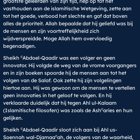
grootste geleerden van zijn tijd, riep op tot het
vasthouden aan de islamitische Wetgeving, zette aan
tot het goede, verbood het slechte en gaf dat boven
alles de prioriteit. Allah bepaalde dat hij geliefd was bij
de mensen en zijn voortreffelijkheid zich
wijdverspreidde. Moge Allah hem overvloedig
begenadigen.
c
Sheikh
Abdoel-Qaadir was een volger en geen
innovator. Hij volgde de weg van de vrome voorgangers
en in zijn boeken spoorde hij de mensen aan tot het
volgen van de Salaf. Ook zette hij zijn volgelingen
hiertoe aan. Hij was gewoon om de mensen te vertellen
geen innovaties in het geloof te volgen. En hij
verklaarde duidelijk dat hij tegen Ahl ul-Kalaam
c
(Islamitische filosofen) was zoals de Ash
aries en hun
gelijken.
c
Sheikh
Abdoel-Qaadir sloot zich aan bij Ahl us-
c
Soennah wal-Djamaa
ah, de volgers van de waarheid,