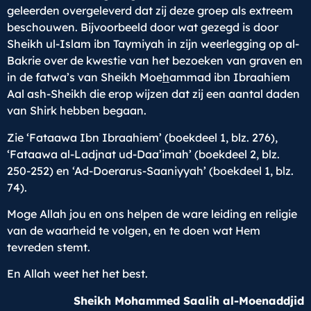
geleerden overgeleverd dat zij deze groep als extreem
beschouwen. Bijvoorbeeld door wat gezegd is door
Sheikh ul-Islam ibn Taymiyah in zijn weerlegging op al-
Bakrie over de kwestie van het bezoeken van graven en
in de fatwa’s van Sheikh Moe
h
ammad ibn Ibraahiem
Aal ash-Sheikh die erop wijzen dat zij een aantal daden
van Shirk hebben begaan.
Zie ‘Fataawa Ibn Ibraahiem’ (boekdeel 1, blz. 276),
‘Fataawa al-Ladjnat ud-Daa’imah’ (boekdeel 2, blz.
250-252) en ‘Ad-Doerarus-Saaniyyah’ (boekdeel 1, blz.
74).
Moge Allah jou en ons helpen de ware leiding en religie
van de waarheid te volgen, en te doen wat Hem
tevreden stemt.
En Allah weet het het best.
Sheikh Mohammed Saalih al-Moenaddjid