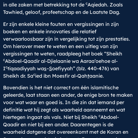
c
in alle zaken met betrekking tot de
Aqiedah. Zoals
Tawhied, geloof, profeetschap en de Laatste Dag.
Er zijn enkele kleine fouten en vergissingen in zijn
boeken en enkele innovaties die relatief
verwaarloosbaar zijn in vergelijking tot zijn prestaties.
Om hierover meer te weten en een uitleg van zijn
vergissingen te weten, raadpleeg het boek “Sheikh
c
Abdoel-Qaadir al-Djielaanie wa Aaraa’oehoe al-
c
I
tiqaadiyyah wa
s
–
S
oefiyyah” (blz. 440-476) van
c
Sheikh dr. Sa
ied ibn Moesfir al-Qah
t
aanie.
Bovendien is het niet correct om één islamitische
geleerde, laat staan een ander, de enige bron te maken
voor wat waar en goed is. In die zin dat iemand per
definitie wat hij zegt als waarheid aanneemt en wat
c
hiertegen ingaat als vals. Niet bij Sheikh
Abdoel-
Qaadir en niet bij een ander. Daarentegen is de
waarheid datgene dat overeenkomt met de Koran en