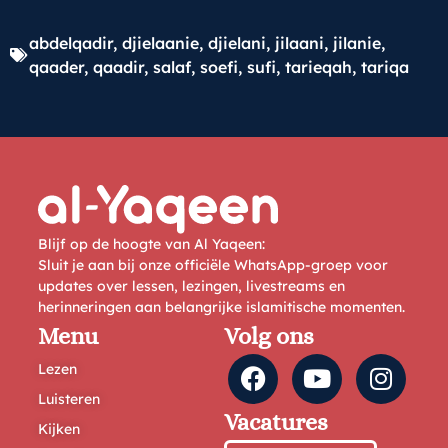
abdelqadir
,
djielaanie
,
djielani
,
jilaani
,
jilanie
,
qaader
,
qaadir
,
salaf
,
soefi
,
sufi
,
tarieqah
,
tariqa
Blijf op de hoogte van Al Yaqeen:
Sluit je aan bij onze officiële WhatsApp-groep voor
updates over lessen, lezingen, livestreams en
herinneringen aan belangrijke islamitische momenten.
Menu
Volg ons
Lezen
Luisteren
Vacatures
Kijken