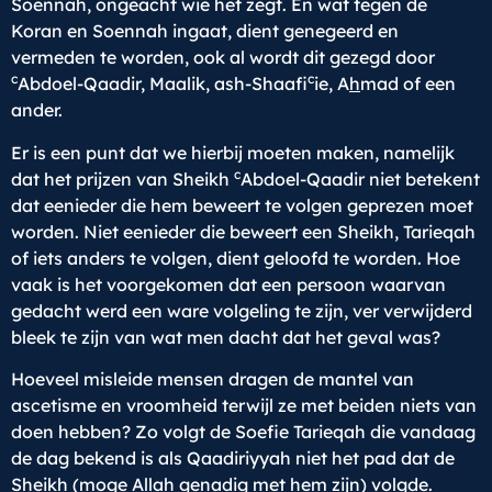
Soennah, ongeacht wie het zegt. En wat tegen de
Koran en Soennah ingaat, dient genegeerd en
vermeden te worden, ook al wordt dit gezegd door
c
c
Abdoel-Qaadir, Maalik, ash-Shaafi
ie, A
h
mad of een
ander.
Er is een punt dat we hierbij moeten maken, namelijk
c
dat het prijzen van Sheikh
Abdoel-Qaadir niet betekent
dat eenieder die hem beweert te volgen geprezen moet
worden. Niet eenieder die beweert een Sheikh, Tarieqah
of iets anders te volgen, dient geloofd te worden. Hoe
vaak is het voorgekomen dat een persoon waarvan
gedacht werd een ware volgeling te zijn, ver verwijderd
bleek te zijn van wat men dacht dat het geval was?
Hoeveel misleide mensen dragen de mantel van
ascetisme en vroomheid terwijl ze met beiden niets van
doen hebben? Zo volgt de Soefie Tarieqah die vandaag
de dag bekend is als Qaadiriyyah niet het pad dat de
Sheikh (moge Allah genadig met hem zijn) volgde.