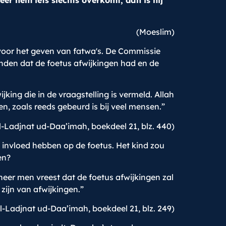
er hem iets slechts overkomt, dan is hij
(Moeslim)
voor het geven van fatwa's. De Commissie
den dat de foetus afwijkingen had en de
ng die in de vraagstelling is vermeld. Allah
 zoals reeds gebeurd is bij veel mensen.”
-Ladjnat ud-Daa’imah, boekdeel 21, blz. 440)
invloed hebben op de foetus. Het kind zou
en?
er men vreest dat de foetus afwijkingen zal
zijn van afwijkingen.”
-Ladjnat ud-Daa’imah, boekdeel 21, blz. 249)