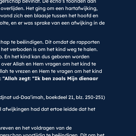
gerschap bevindt. De echo’s toonden aan
overlijden. Het ging om een hartafwijking,
vond zich een blaasje tussen het hoofd en
lte, en er was sprake van een afwijking in de
hap te beëindigen. Dit omdat de rapporten
 het verboden is om het kind weg te halen.
p. En het kind kan dus geboren worden
n over Allah en Hem vragen om het kind te
llah te vrezen en Hem te vragen om het kind
i:
“Allah zegt: “Ik ben zoals Mijn dienaar
jnat ud-Daa’imah, boekdeel 21, blz. 250-251)
afwijkingen had dat ertoe leidde dat het
hreven en het voldragen van de
erschap voortijdig te beëindigen. Dit om het