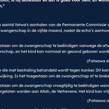
omt, is hij dankbaar en dat is goed voor hem. En wanne
m.”
een aantal fatwa's aanhalen van de Permanente Commissie 
zwangerschap in de vijfde maand, nadat de echo’s aantoon
staan om de zwangerschap te beëindigen vanwege de afwijki
schap, en het kind kan normaal en gezond geboren worden,
(Fataawa al
ie met bestraling behandeld wordt tegen kanker. Dit kan 
ijking. Is het toegestaan om de zwangerschap af te brek
staan om de zwangerschap vroegtijdig te beëindigen wanne
elaten worden aan Allah, de Verhevene. Het kind kan vrij 
(Fataawa al