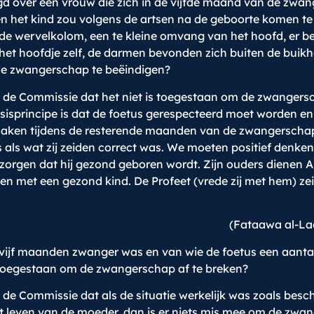
over een vrouw die zich in de vijfde maand van de zwan
en het kind zou volgens de artsen na de geboorte komen te 
de wervelkolom, een te kleine omvang van het hoofd, er be
et hoofdje zelf, de darmen bevonden zich buiten de buikho
 de zwangerschap te beëindigen?
de Commissie dat het niet is toegestaan om de zwangersc
basisprincipe is dat de foetus gerespecteerd moet worden en
g maken tijdens de resterende maanden van de zwangerscha
 als wat zij zeiden correct was. We moeten positief denke
zorgen dat hij gezond geboren wordt. Zijn ouders dienen A
den met een gezond kind. De Profeet (vrede zij met hem) ze
(Fataawa al-Lad
vijf maanden zwanger was en van wie de foetus een aantal 
r toegestaan om de zwangerschap af te breken?
e Commissie dat als de situatie werkelijk was zoals besc
leven van de moeder, dan is er niets mis mee om de zwang