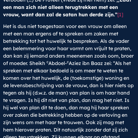
een man zich niet alleen terugtrekken met een
vrouw, want dan zal de satan hun derde zijn.”
[1]
Het is dus niet toegestaan voor een vrouw om alleen
met een man ergens af te spreken om zaken met
betrekking tot het huwelijk te bespreken. Als de vader
een belemmering voor haar vormt om vrijuit te praten,
dan kan zij iemand anders meenemen zoals oom, broer
c
c
of moeder. Sheikh
Abdoel-
Aziez ibn Baaz zei: “Als het
spreken met elkaar bedoeld is om meer te weten te
komen over het huwelijk, de (toekomstige) woning en
de levensbeschrijving van de vrouw, dan is hier niets op
tegen als hij (d.w.z. de man) van plan is om haar hand
te vragen. Is hij dit niet van plan, dan mag het niet. Is
hij wel van plan dit te doen, dan mag hij haar spreken
over zaken die betrekking hebben op de verloving en
zijn wens om met haar te trouwen. Ook zij mag met
hem hierover praten. Dit natuurlijk zonder dat zij zich
alleen terugtrekken. Zij kunnen elkaar op afstand