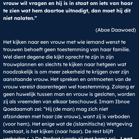
vrouw wil vragen en hij is in staat om iets van haar
te zien wat hem daartoe uitnodigt, dan moet hij dit
niet nalaten.”
(Aboe Daawoed)
Het kijken naar een vrouw met wie iemand wenst te
trouwen behoeft geen toestemming van haar familie.
Wel dient degene die kijkt oprecht te zijn in zijn
trouwplannen en slechts te kijken naar hetgeen wat
noodzakelijk is om meer zekerheid te krijgen over zijn
aanstaande vrouw. Het spreken en ontmoeten van de
vrouw vereist daarentegen wel toestemming. Zolang er
geen huwelijk tussen man en vrouw is gesloten, worden
zij als vreemden van elkaar beschouwd. Imam Ibnoe
Qoedaamah zei: “Hij (de man) mag zich niet
afzonderen met haar (de vrouw), want zij is verboden
(voor hem). Het enige wat de (islamitische) Wetgeving
toestaat, is het kijken (naar haar). De rest blijft
verboden (…) De Profeet (vrede zij met hem) zei:
,,Laat