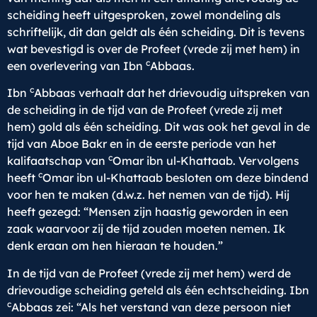
scheiding heeft uitgesproken, zowel mondeling als
schriftelijk, dit dan geldt als één scheiding. Dit is tevens
wat bevestigd is over de Profeet (vrede zij met hem) in
c
een overlevering van Ibn
Abbaas.
c
Ibn
Abbaas verhaalt dat het drievoudig uitspreken van
de scheiding in de tijd van de Profeet (vrede zij met
hem) gold als één scheiding. Dit was ook het geval in de
tijd van Aboe Bakr en in de eerste periode van het
c
kalifaatschap van
Omar ibn ul-Khattaab. Vervolgens
c
heeft
Omar ibn ul-Khattaab besloten om deze bindend
voor hen te maken (d.w.z. het nemen van de tijd). Hij
heeft gezegd: “Mensen zijn haastig geworden in een
zaak waarvoor zij de tijd zouden moeten nemen. Ik
denk eraan om hen hieraan te houden.”
In de tijd van de Profeet (vrede zij met hem) werd de
drievoudige scheiding geteld als één echtscheiding. Ibn
c
Abbaas zei: “Als het verstand van deze persoon niet