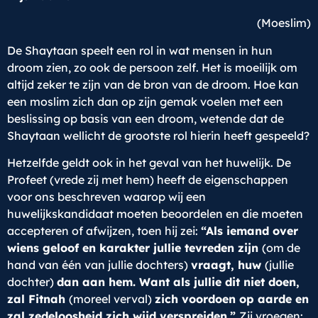
(Moeslim)
De Shaytaan speelt een rol in wat mensen in hun
droom zien, zo ook de persoon zelf. Het is moeilijk om
altijd zeker te zijn van de bron van de droom. Hoe kan
een moslim zich dan op zijn gemak voelen met een
beslissing op basis van een droom, wetende dat de
Shaytaan wellicht de grootste rol hierin heeft gespeeld?
Hetzelfde geldt ook in het geval van het huwelijk. De
Profeet (vrede zij met hem) heeft de eigenschappen
voor ons beschreven waarop wij een
huwelijkskandidaat moeten beoordelen en die moeten
accepteren of afwijzen, toen hij zei:
“Als iemand over
wiens geloof en karakter jullie tevreden zijn
(om de
hand van één van jullie dochters)
vraagt, huw
(jullie
dochter)
dan aan hem. Want als jullie dit niet doen,
zal Fitnah
(moreel verval)
zich voordoen op aarde en
zal zedeloosheid zich wijd verspreiden.”
Zij vroegen: