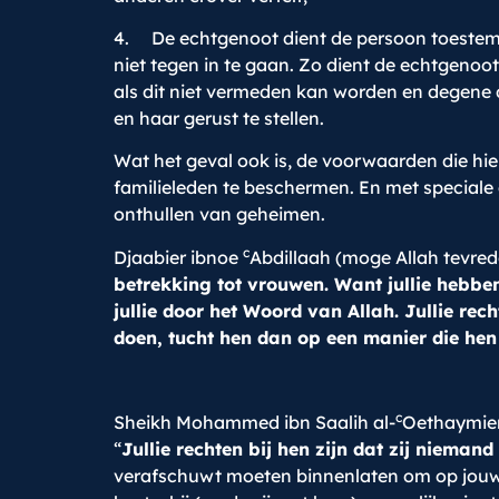
4. De echtgenoot dient de persoon toestemmi
niet tegen in te gaan. Zo dient de echtgenoot
als dit niet vermeden kan worden en degene d
en haar gerust te stellen.
Wat het geval ook is, de voorwaarden die hie
familieleden te beschermen. En met speciale
onthullen van geheimen.
c
Djaabier ibnoe
Abdillaah (moge Allah tevred
betrekking tot vrouwen. Want jullie hebben
jullie door het Woord van Allah. Jullie rech
doen, tucht hen dan op een manier die hen 
c
Sheikh Mohammed ibn Saalih al-
Oethaymien 
“
Jullie rechten bij hen zijn dat zij niemand
verafschuwt moeten binnenlaten om op jouw meu