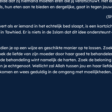
stelde dat zij niemand moeten eren die jij verafschuwt. Het
s, hun eten aan te bieden en dergelijke, gaat in tegen jouw
(Sh
ert als er iemand in het echtelijk bed slaapt, is een kort
 Tawhied. Er is niets in de Islam dat dit idee ondersteunt en
dien je op een wijze en geschikte manier op te lossen. Zo
n zoek de liefde van zijn moeder door haar goed te behande
e behandeling wint namelijk de harten. Zoek de beloning bi
je echtgenoot. Wellicht zal Allah tussen jou en haar lief
e komen en wees geduldig in de omgang met moeilijkheden