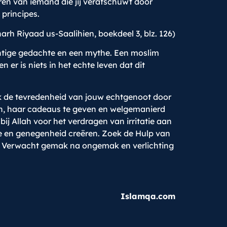
 eren van iemand die jij verafschuwt door
 principes.
arh Riyaad us-Saalihien, boekdeel 3, blz. 126)
zichtige gedachte en een mythe. Een moslim
 er is niets in het echte leven dat dit
ek de tevredenheid van jouw echtgenoot door
len, haar cadeaus te geven en welgemanierd
j Allah voor het verdragen van irritatie aan
de en genegenheid creëren. Zoek de Hulp van
. Verwacht gemak na ongemak en verlichting
Islamqa.com