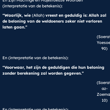
En Zijn Machtige en Majestueuze Woorden
(interpretatie van de betekenis):
“Waarlijk, wie
(Allah)
vreest en geduldig is: Allah zal
de beloning van de weldoeners zeker niet verloren
laten gaan.”
(Soera
Yoesoe
90)
En (interpretatie van de betekenis):
“Voorwaar, het zijn de geduldigen die hun beloning
zonder berekening zal worden gegeven.”
(Soera
az-
Zoema
10)
En (interpretatie van de betekenis):