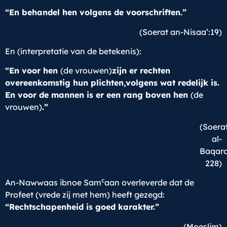
“En behandel hen volgens de voorschriften.”
(Soerat an-Nisaa’:19)
En (interpretatie van de betekenis):
“En voor hen
(de vrouwen)
zijn er rechten
overeenkomstig hun plichten,volgens wat redelijk is.
En voor de mannen is er een rang boven hen
(de
vrouwen)
.”
(Soera
al-
Baqara
228)
c
An-Nawwaas ibnoe Sam
aan overleverde dat de
Profeet (vrede zij met hem) heeft gezegd:
“Rechtschapenheid is goed karakter.”
(Moeslim)