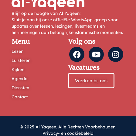
Blijf op de hoogte van Al Yaqeen:
Sluit je aan bij onze officiële WhatsApp-groep voor
updates over lessen, lezingen, livestreams en
herinneringen aan belangrijke islamitische momenten.
Menu
Volg ons
Lezen
Luisteren
Vacatures
Kijken
Agenda
Werken bij ons
Diensten
Contact
© 2025 Al Yaqeen. Alle Rechten Voorbehouden.
Privacy- en cookiebeleid